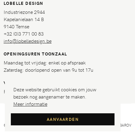
LOBELLE DESIGN
Industriezone 2944
Kapelanielaan 14 B
9140 Temse
+32 (0)3 771 00 83
info@lobelledesign.be
OPENINGSUREN TOONZAAL
Maandag tot vrijdag: enkel op afspraak
Zaterdag: doorlopend open van 9u tot 17u
VOLG ONS
Deze website gebruikt cookies om jouw
Facebook
bezoek nog aangenamer te maken.
Meer informatie
DISCLAIMER
PRIVACY
COOKIES
AANVAARDEN
© 2026 LOBELLE DESIGN
WEBDESIGN: ROBAROV